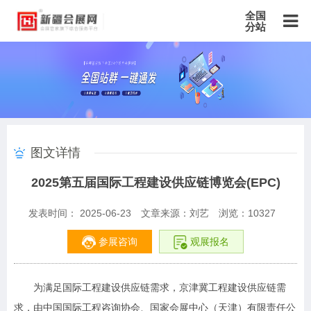
全国
分站
主站
北京站
上海站
广东站
重庆站
天津站
江苏站
浙江站
安徽站
福建站
山东站
山西站
河南站
河北站
黑龙江站
湖北站
湖南站
云南站
宁夏站
青海站
贵州站
辽宁站
吉林站
甘肃站
江西站
陕西站
广西站
海南站
西藏站
图文详情
新疆站
四川站
内蒙古站
香港站
澳门站
台湾站
2025第五届国际工程建设供应链博览会(EPC)
发表时间： 2025-06-23
文章来源：刘艺
浏览：
10327
参展咨询
观展报名
为满足国际工程建设供应链需求，京津冀工程建设供应链需
求，由中国国际工程咨询协会、国家会展中心（天津）有限责任公